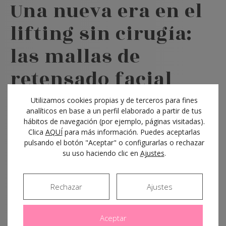
Una nueva era en el
lifting sin cirugía:
las mallas de
retensado facial
Utilizamos cookies propias y de terceros para fines
22/07/2021
analíticos en base a un perfil elaborado a partir de tus
hábitos de navegación (por ejemplo, páginas visitadas).
Sin duda, uno de los signos del paso del tiempo que
Clica
AQUÍ
para más información. Puedes aceptarlas
más nos preocupa a todos es la flacidez. Este…
pulsando el botón "Aceptar" o configurarlas o rechazar
su uso haciendo clic en
Ajustes
.
Rechazar
Ajustes
5
Aceptar