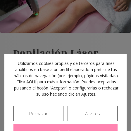
Depilación
Láser
Gentlemax
Utilizamos cookies propias y de terceros para fines
analíticos en base a un perfil elaborado a partir de tus
hábitos de navegación (por ejemplo, páginas visitadas).
Clica
AQUÍ
para más información. Puedes aceptarlas
dos láseres, neodimio-yag y alejandrita, creando
pulsando el botón "Aceptar" o configurarlas o rechazar
un sistema muy eficaz, rápido y flexible para
su uso haciendo clic en
Ajustes
.
todo tipo de pieles. Es la depilación láser más
efectiva del mercado.
Rechazar
Ajustes
Ver tratamientos