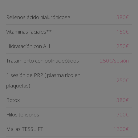
Rellenos ácido hialurónico**
380€
Vitaminas faciales**
150€
Hidratación con AH
250€
Tratamiento con polinucleótidos
250€/sesión
1 sesión de PRP ( plasma rico en
250€
plaquetas)
Botox
380€
Hilos tensores
700€
Mallas TESSLIFT
1200€