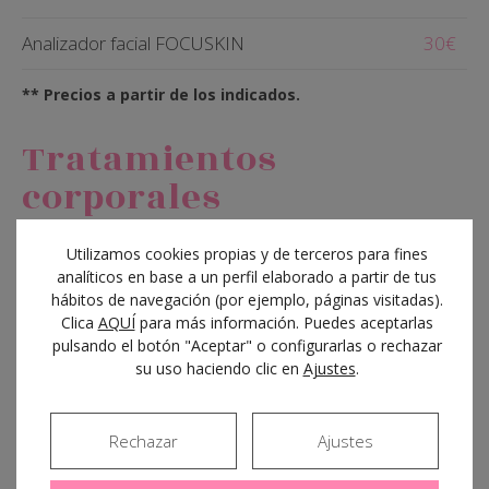
Analizador facial FOCUSKIN
30€
** Precios a partir de los indicados.
Tratamientos
corporales
Utilizamos cookies propias y de terceros para fines
Velashape II
80€
analíticos en base a un perfil elaborado a partir de tus
hábitos de navegación (por ejemplo, páginas visitadas).
Clica
AQUÍ
para más información. Puedes aceptarlas
Indiba
80€
pulsando el botón "Aceptar" o configurarlas o rechazar
su uso haciendo clic en
Ajustes
.
Presoterapia
30€
Mesoterapia
40€
Rechazar
Ajustes
Polinucleótidos corporales
300€/sesión