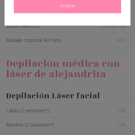
Aceptar
Asesoramiento dietético
30€
Bisturí eléctrico
desde 75€
Masaje corporal 40 mins.
40€
Depilación médica con
láser de alejandrita
Depilación Láser facial
Labio (2 sesiones*)
15€
Mentón (2 sesiones*)
20€