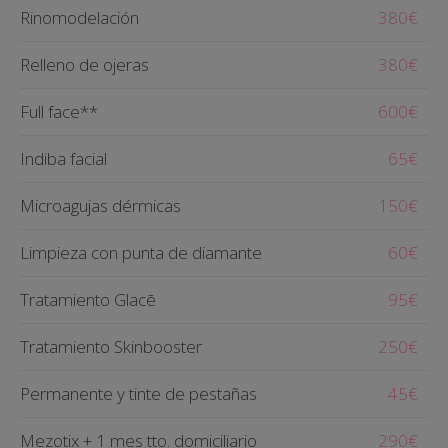
Rinomodelación
380€
Relleno de ojeras
380€
Full face**
600€
Indiba facial
65€
Microagujas dérmicas
150€
Limpieza con punta de diamante
60€
Tratamiento Glacē
95€
Tratamiento Skinbooster
250€
Permanente y tinte de pestañas
45€
Mezotix + 1 mes tto. domiciliario
290€