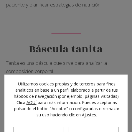
paciente y planificar estrategias de nutrición.
Báscula tanita
Tanita es una báscula que sirve para analizar la
composición corporal.
Utilizamos cookies propias y de terceros para fines
Lo utilizamos al inicio de los procesos de pérdida de
analíticos en base a un perfil elaborado a partir de tus
peso y como control cada 2 o 3 semanas para
hábitos de navegación (por ejemplo, páginas visitadas).
Clica
AQUÍ
para más información. Puedes aceptarlas
asegurarnos de que hay una pérdida real de grasa y no
pulsando el botón "Aceptar" o configurarlas o rechazar
solo eliminación de líquidos.
su uso haciendo clic en
Ajustes
.