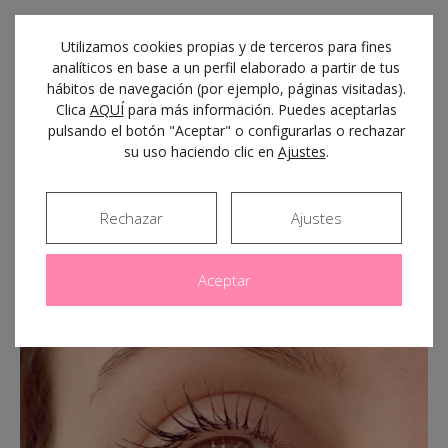
Lifting y tinte de pestañas
Utilizamos cookies propias y de terceros para fines
analíticos en base a un perfil elaborado a partir de tus
hábitos de navegación (por ejemplo, páginas visitadas).
Si quieres unas pestañas rizadas y oscuras sin
Clica
AQUÍ
para más información. Puedes aceptarlas
pulsando el botón "Aceptar" o configurarlas o rechazar
necesidad de utilizar máscara cada mañana, este es tu
su uso haciendo clic en
Ajustes
.
tratamiento ideal. Tras aplicarlo, conseguirás
embellecer tu mirada con un resultado muy natural
durante cuatro semanas.
Rechazar
Ajustes
Aceptar