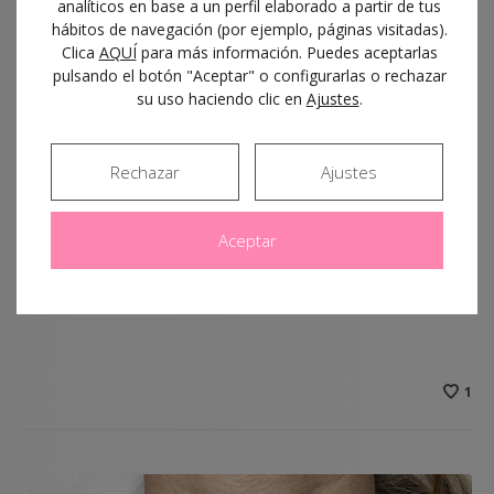
estéticos para
analíticos en base a un perfil elaborado a partir de tus
hábitos de navegación (por ejemplo, páginas visitadas).
potenciar
Clica
AQUÍ
para más información. Puedes aceptarlas
pulsando el botón "Aceptar" o configurarlas o rechazar
su uso haciendo clic en
Ajustes
.
resultados?
22/09/2025
Rechazar
Ajustes
El cuidado estético facial ha cambiado mucho en los
Aceptar
últimos años. Hoy, en muchos casos, ya no se trata
de…
1