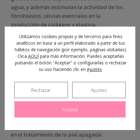
agua, y además estimulan la actividad de los
fibroblastos, células esenciales en la
producción de colágeno y elastina.
Utilizamos cookies propias y de terceros para fines
El resultado es una piel más elástica, firme,
analíticos en base a un perfil elaborado a partir de tus
uniforme y con una mejora progresiva de la
hábitos de navegación (por ejemplo, páginas visitadas).
Clica
AQUÍ
para más información. Puedes aceptarlas
luminosidad. Son especialmente útiles en
pulsando el botón "Aceptar" o configurarlas o rechazar
pieles desvitalizadas, con textura alterada o
su uso haciendo clic en
Ajustes
.
que empiezan a mostrar signos tempranos de
envejecimiento.
Rechazar
Ajustes
PRP: regeneración con factores de
crecimiento propios
Aceptar
El Plasma Rico en Plaquetas (PRP) es otro pilar
en el tratamiento de la piel apagada.