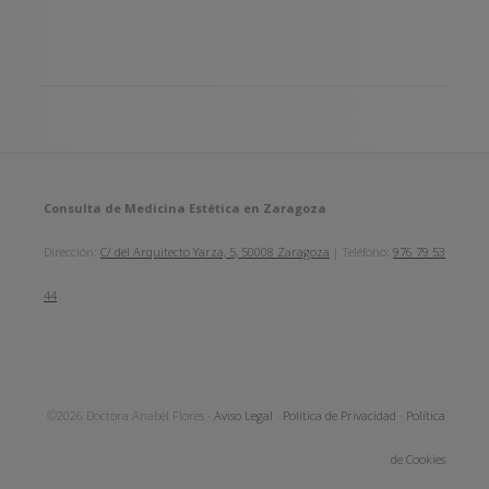
Consulta de Medicina Estética en Zaragoza
Dirección:
C/ del Arquitecto Yarza, 5, 50008 Zaragoza
| Teléfono:
976 79 53
44
©2026 Doctora Anabel Flores ·
Aviso Legal
·
Política de Privacidad
·
Política
de Cookies