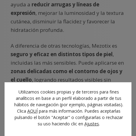
ayuda a
reducir arrugas y líneas de
expresión
, mejorar la luminosidad y la textura
cutánea, disminuir la flacidez y favorecer la
hidratación profunda.
A diferencia de otras tecnologías, Mezotix es
seguro y eficaz en distintos tipos de piel
,
incluidas las más sensibles. Puede aplicarse en
zonas delicadas como el contorno de ojos y
el cuello
, logrando resultados visibles sin
necesidad de procedimientos agresivos.
Utilizamos cookies propias y de terceros para fines
analíticos en base a un perfil elaborado a partir de tus
Indicado para:
piel con arrugas finas,
hábitos de navegación (por ejemplo, páginas visitadas).
Clica
AQUÍ
para más información. Puedes aceptarlas
cicatrices, flacidez o poros dilatados
pulsando el botón "Aceptar" o configurarlas o rechazar
Resultados esperados:
piel más firme,
su uso haciendo clic en
Ajustes
.
luminosa y rejuvenecida en 2-3 semanas.