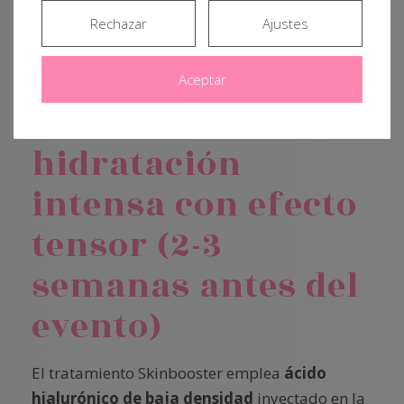
Sesiones recomendadas:
al menos 3
Rechazar
Ajustes
sesiones, espaciadas entre 2 y 4 semanas.
Aceptar
Skinbooster:
hidratación
intensa con efecto
tensor (2-3
semanas antes del
evento)
El tratamiento Skinbooster emplea
ácido
hialurónico de baja densidad
inyectado en la