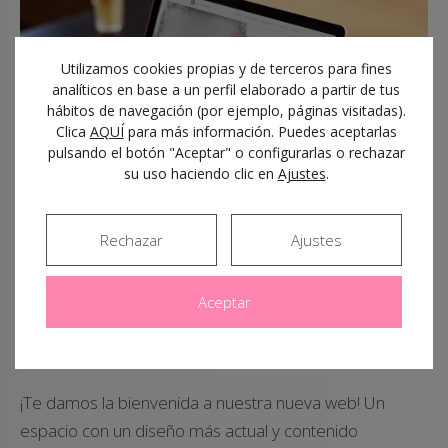
Utilizamos cookies propias y de terceros para fines
analíticos en base a un perfil elaborado a partir de tus
hábitos de navegación (por ejemplo, páginas visitadas).
Clica
AQUÍ
para más información. Puedes aceptarlas
pulsando el botón "Aceptar" o configurarlas o rechazar
su uso haciendo clic en
Ajustes
.
NOTICIAS
Rechazar
Ajustes
¡Estrenamos web!
Aceptar
31/10/2016
¡Te damos la bienvenida a nuestra nueva web! Un
espacio con un diseño más actual y contenido