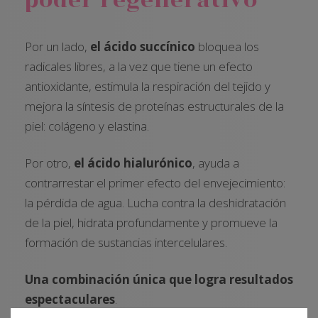
poder regenerativo
Por un lado,
el ácido succínico
bloquea los
radicales libres, a la vez que tiene un efecto
antioxidante, estimula la respiración del tejido y
mejora la síntesis de proteínas estructurales de la
piel: colágeno y elastina.
Por otro,
el ácido hialurónico
, ayuda a
contrarrestar el primer efecto del envejecimiento:
la pérdida de agua. Lucha contra la deshidratación
de la piel, hidrata profundamente y promueve la
formación de sustancias intercelulares.
Una combinación única que logra resultados
espectaculares
.