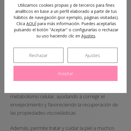
Utilizamos cookies propias y de terceros para fines
analíticos en base a un perfil elaborado a partir de tus
hábitos de navegación (por ejemplo, páginas visitadas).
Múltiples aplicaciones
Clica
AQUÍ
para más información. Puedes aceptarlas
pulsando el botón "Aceptar" o configurarlas o rechazar
para una piel más
su uso haciendo clic en
Ajustes
.
uniforme y joven
Rechazar
Ajustes
La redermalización es
uno de los tratamientos
Aceptar
pioneros y más innovadores en el cuidado y
la prevención de la piel
. Estimula el
metabolismo celular, ayudando a corregir el
envejecimiento y favoreciendo la recuperación de
las propiedades viscoelásticas.
Además, permite tratar y cuidar la piel a muchos