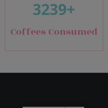
3239+
Coffees Consumed