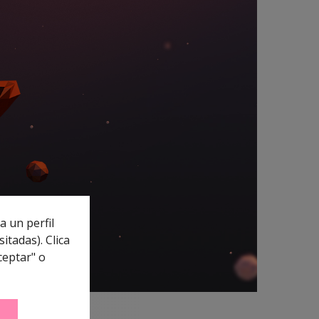
a un perfil
itadas). Clica
ceptar" o