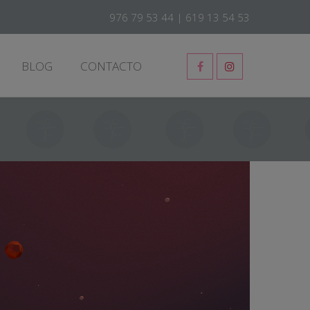
976 79 53 44
|
619 13 54 53
BLOG
CONTACTO