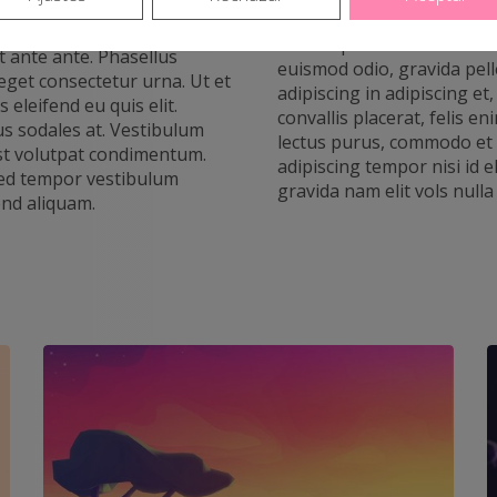
c risus eros. Vivamus
Lorem ipsum dolor sit amet
t ante ante. Phasellus
euismod odio, gravida pell
eget consectetur urna. Ut et
adipiscing in adipiscing et
eleifend eu quis elit.
convallis placerat, felis en
us sodales at. Vestibulum
lectus purus, commodo et t
est volutpat condimentum.
adipiscing tempor nisi id
Sed tempor vestibulum
gravida nam elit vols nulla
end aliquam.