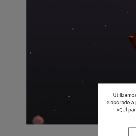
Utilizamos
elaborado a p
par
AQUÍ