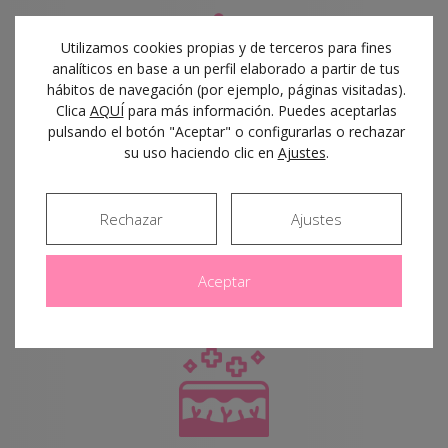
Utilizamos cookies propias y de terceros para fines
analíticos en base a un perfil elaborado a partir de tus
hábitos de navegación (por ejemplo, páginas visitadas).
Clica
AQUÍ
para más información. Puedes aceptarlas
pulsando el botón "Aceptar" o configurarlas o rechazar
Resultados visibles en poco
su uso haciendo clic en
Ajustes
.
tiempo
Rechazar
Ajustes
Notarás un
cambio inmediato
, que
mejora aún más en los meses posteriores.
Aceptar