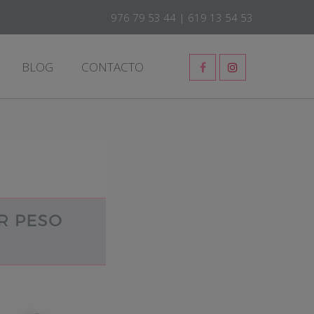
976 79 53 44
|
619 13 54 53
BLOG
CONTACTO