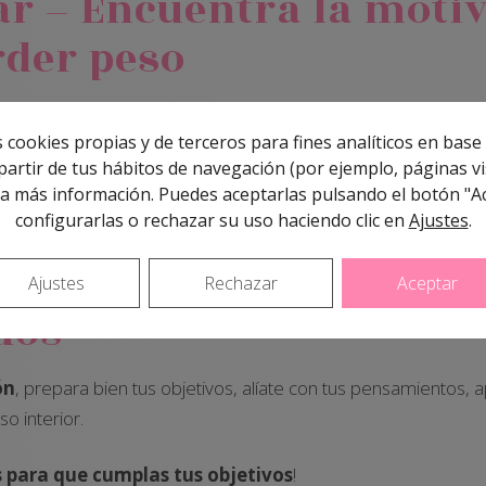
ar – Encuentra la moti
rder peso
 cookies propias y de terceros para fines analíticos en base 
artir de tus hábitos de navegación (por ejemplo, páginas vis
de nuestro curso anterior, organizamos otra edición de
Coach
a más información. Puedes aceptarlas pulsando el botón "A
curso encontrarás la motivación y aprenderás, mediante ejerci
configurarlas o rechazar su uso haciendo clic en
Ajustes
.
 ayude a adelgazar. ¡Conseguirás que tu plan de adelgazami
Ajustes
Rechazar
Aceptar
dos
ón
, prepara bien tus objetivos, alíate con tus pensamientos, 
o interior.
s para que cumplas tus objetivos
!