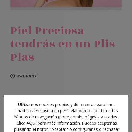
Piel Preciosa
tendrás en un Plis
Plas
25-10-2017
Piel Preciosa Tendrás en un Plis Plas
Utilizamos cookies propias y de terceros para fines
analíticos en base a un perfil elaborado a partir de tus
PLIS
: Tratamiento cosmético facial +
hábitos de navegación (por ejemplo, páginas visitadas).
radiofrecuencia INDIBA
Clica
AQUÍ
para más información. Puedes aceptarlas
pulsando el botón "Aceptar" o configurarlas o rechazar