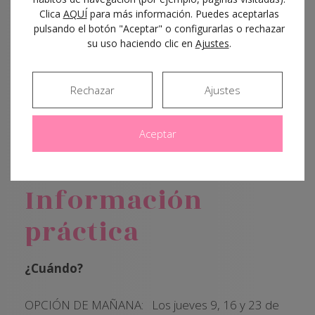
Clica
AQUÍ
para más información. Puedes aceptarlas
¿Qué te
pulsando el botón "Aceptar" o configurarlas o rechazar
su uso haciendo clic en
Ajustes
.
ofrecemos?
Rechazar
Ajustes
Tres sesiones de
formación práctica
con
ejercicios supervisados.
Aceptar
Seguimiento personalizado
on-line durante
la duración del curso.
Información
práctica
¿Cuándo?
OPCIÓN DE MAÑANA: Los jueves 9, 16 y 23 de