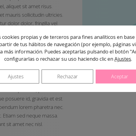
 aliquet sit amet risus.
mauris sollicitudin ultricies.
r dolor dolor, fringilla vel
ulla a feugiat adipiscing, mi
 cookies propias y de terceros para fines analíticos en base 
urus. Aliquam a arcu ac arcu
artir de tus hábitos de navegación (por ejemplo, páginas vis
a más información. Puedes aceptarlas pulsando el botón "A
configurarlas o rechazar su uso haciendo clic en
Ajustes
.
mentum quis semper eu,
 vestibulum turpis eget sagittis.
Ajustes
Rechazar
Aceptar
 libero sodales a. Fusce
ida eu tempus sed, pretium non
e posuere id, gravida et est.
ibendum lorem pharetra nec.
pat. Etiam sed neque massa.
t sit amet nec nisl.