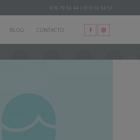
976 79 53 44
|
619 13 54 53
BLOG
CONTACTO