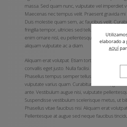
massa. Sed quam nunc, vulputate vel imperdiet vel,
Maecenas nec tempus velit. Praesent gravida mi et 
Duis molestie quam sem, ac faucibus velit. Curabitu
fringilla tempor, ultricies sed tellus. Cras aliquet, n
Utilizamos
enim ornare nisl, eu pellentesque nunc diam eu p
elaborado a p
aliquam vulputate ac a diam.
par
AQUÍ
Aliquam erat volutpat. Etiam tortor sapien, ele
convallis eget justo. Nulla facilisi. Curabitur cursus
Phasellus tempus semper tellus, sed ullamcorper
vulputate varius quam. Curabitur erat orci, grav
ante. Vestibulum augue nisi, vulputate pellentesqu
Suspendisse vestibulum scelerisque metus, ut b
Phasellus vitae faucibus nisi. Aliquam erat volut
Pellentesque at augue sed neque faucibus tincidun