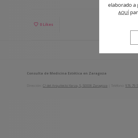
elaborado a p
par
AQUÍ
0
Likes
Consulta de Medicina Estética en Zaragoza
Dirección:
C/ del Arquitecto Yarza, 5, 50008 Zaragoza
| Teléfono:
976 79 