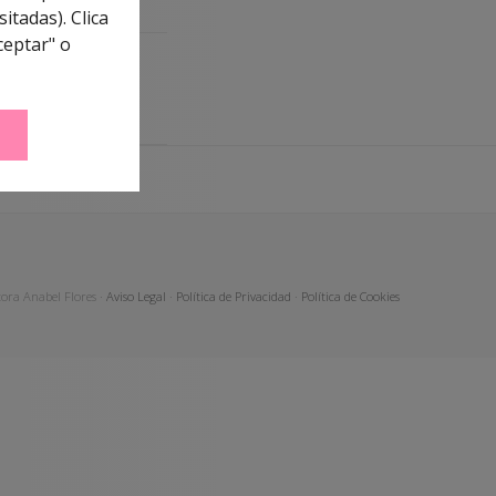
itadas). Clica
ceptar" o
ora Anabel Flores ·
Aviso Legal
·
Política de Privacidad
·
Política de Cookies