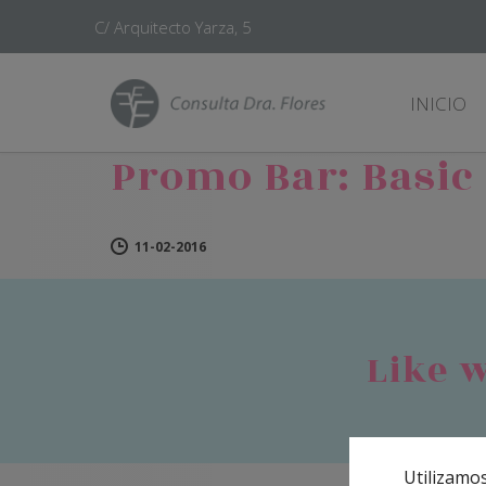
C/ Arquitecto Yarza, 5
INICIO
Promo Bar: Basic
11-02-2016
Like w
Utilizamos