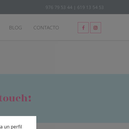
976 79 53 44
|
619 13 54 53
BLOG
CONTACTO
 touch!
a un perfil