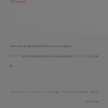
0
Likes
Consulta de Medicina Estética en Zaragoza
Dirección:
C/ del Arquitecto Yarza, 5, 50008 Zaragoza
| Teléfono:
976 79 53
44
©2026 Doctora Anabel Flores ·
Aviso Legal
·
Política de Privacidad
·
Política
de Cookies