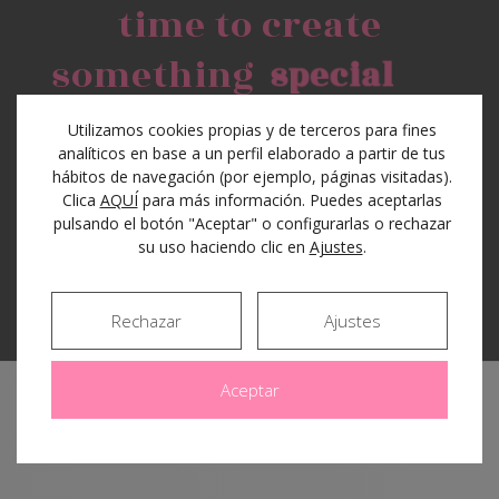
time to create
something
s
p
e
c
i
a
l
Utilizamos cookies propias y de terceros para fines
analíticos en base a un perfil elaborado a partir de tus
hábitos de navegación (por ejemplo, páginas visitadas).
See the features
Clica
AQUÍ
para más información. Puedes aceptarlas
pulsando el botón "Aceptar" o configurarlas o rechazar
su uso haciendo clic en
Ajustes
.
Purchase uplift
Rechazar
Ajustes
Aceptar