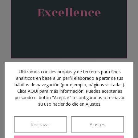
Excellence
Utilizamos cookies propias y de terceros para fines
analíticos en base a un perfil elaborado a partir de tus
hábitos de navegación (por ejemplo, páginas visitadas).
Vestibule convallis pulvinar tellus eget ultricies.
Clica
AQUÍ
para más información. Puedes aceptarlas
Sed sollicitudin, sem vitae elementum
pulsando el botón "Aceptar" o configurarlas o rechazar
su uso haciendo clic en
Ajustes
.
euismod, veilt arcu mattis diam, in scelerisque
purus.
Rechazar
Ajustes