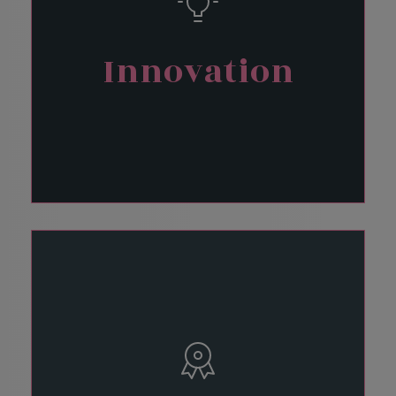
Innovation
Vestibule convallis pulvinar tellus eget ultricies.
Sed sollicitudin, sem vitae elementum
euismod, veilt arcu mattis diam, in scelerisque
purus.