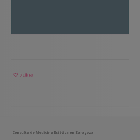
Vestibule convallis pulvinar tellus eget ultricies.
Sed sollicitudin, sem vitae elementum
0
Likes
euismod, veilt arcu mattis diam, in scelerisque
purus.
Consulta de Medicina Estética en Zaragoza