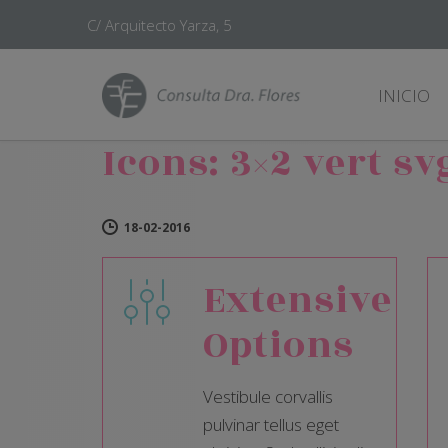
C/ Arquitecto Yarza, 5
INICIO
Icons: 3×2 vert sv
18-02-2016
Extensive
Options
Vestibule corvallis
pulvinar tellus eget