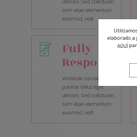
ultricies. Sed sollicitudin,
sem vitae elementum
euismod, veilt.
Utilizamos
elaborado a p
Fully
par
AQUÍ
Responsive
Vestibule corvallis
pulvinar tellus eget
ultricies. Sed sollicitudin,
sem vitae elementum
euismod, veilt.