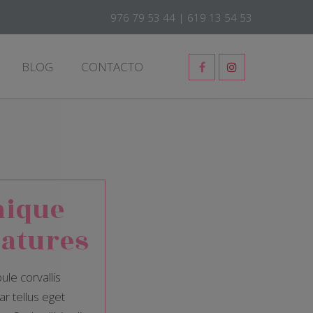
976 79 53 44
|
619 13 54 53
BLOG
CONTACTO
nique
atures
ule corvallis
ar tellus eget