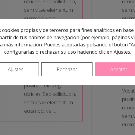
ultricies. Sed sollicitudin,
ultric
sem vitae elementum
sem v
euismod, veilt.
euismo
 cookies propias y de terceros para fines analíticos en base 
artir de tus hábitos de navegación (por ejemplo, páginas vis
Stunning
At
a más información. Puedes aceptarlas pulsando el botón "A
configurarlas o rechazar su uso haciendo clic en
Ajustes
.
Design
to
Ajustes
Rechazar
Aceptar
De
Vestibule corvallis
pulvinar tellus eget
Vestib
ultricies. Sed sollicitudin,
pulvin
sem vitae elementum
ultric
euismod, veilt.
sem v
euismo